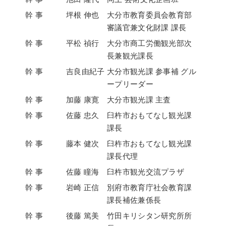
幹 事
坪根 伸也
大分市教育委員会教育部
審議官兼文化財課 課長
幹 事
平松 禎行
大分市商工労働観光部次
長兼観光課長
幹 事
吉良由紀子
大分市観光課 参事補 グル
ープリーダー
幹 事
加藤 康寛
大分市観光課 主査
幹 事
佐藤 忠久
臼杵市おもてなし観光課
課長
幹 事
藤本 健次
臼杵市おもてなし観光課
課長代理
幹 事
佐藤 瞳海
臼杵市観光交流プラザ
幹 事
岩崎 正信
別府市教育庁社会教育課
課長補佐兼係長
幹 事
後藤 篤美
竹田キリシタン研究所所