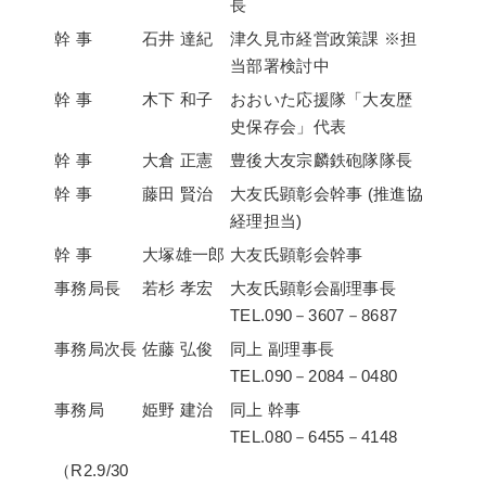
長
幹 事
石井 達紀
津久見市経営政策課 ※担
当部署検討中
幹 事
木下 和子
おおいた応援隊「大友歴
史保存会」代表
幹 事
大倉 正憲
豊後大友宗麟鉄砲隊隊長
幹 事
藤田 賢治
大友氏顕彰会幹事 (推進協
経理担当)
幹 事
大塚雄一郎
大友氏顕彰会幹事
事務局長
若杉 孝宏
大友氏顕彰会副理事長
TEL.090－3607－8687
事務局次長
佐藤 弘俊
同上 副理事長
TEL.090－2084－0480
事務局
姫野 建治
同上 幹事
TEL.080－6455－4148
（R2.9/30