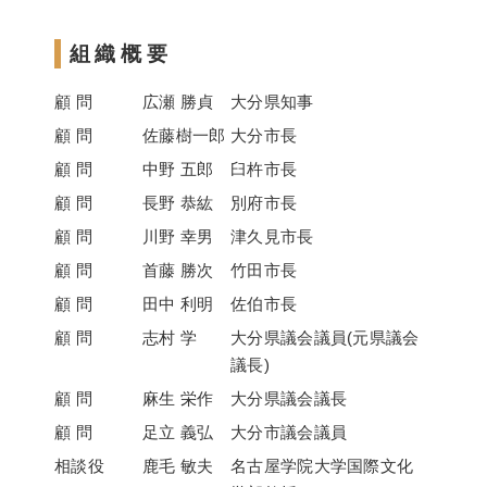
組織概要
顧 問
広瀬 勝貞
大分県知事
顧 問
佐藤樹一郎
大分市長
顧 問
中野 五郎
臼杵市長
顧 問
長野 恭紘
別府市長
顧 問
川野 幸男
津久見市長
顧 問
首藤 勝次
竹田市長
顧 問
田中 利明
佐伯市長
顧 問
志村 学
大分県議会議員(元県議会
議長)
顧 問
麻生 栄作
大分県議会議長
顧 問
足立 義弘
大分市議会議員
相談役
鹿毛 敏夫
名古屋学院大学国際文化