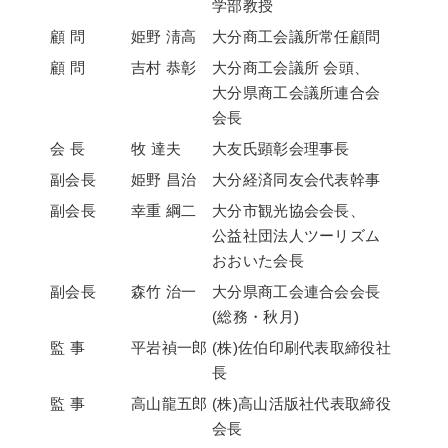
学部教授
顧 問
姫野 淸高
大分商工会議所常任顧問
顧 問
吉村 恭彰
大分商工会議所 会頭、
大分県商工会議所連合会
会長
会 長
牧 達夫
大友氏顕彰会理事長
副会長
姫野 昌治
大分経済同友会代表幹事
副会長
幸重 綱二
大分市観光協会会長、
公益社団法人ツーリズム
おおいた会長
副会長
森竹 治一
大分県商工会連合会会長
(総務・秋月)
監 事
平岩禎一郎
(株)佐伯印刷代表取締役社
長
監 事
高山龍五郎
(株)高山活版社代表取締役
会長