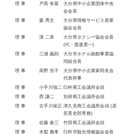
理 事
戸髙 有基
大分県中小企業団体中央
会会長
理 事
森 秀文
大分県情報サービス産業
協会会長
理 事
漢 二美
大分県タクシー協会会長
(代・渡邉憲一)
理 事
三浦 義則
大分市ホテル旅館事業協
同組合長
理 事
高野 浩子
大分県中小企業家同友会
代表幹事
理 事
小手川強二
臼杵商工会議所会頭
理 事
西 謙二
別府商工会議所会頭
理 事
古手川保正
津久見商工会議所会頭 (原
尻育史郎専務)
理 事
佐藤 春三
竹田商工会議所会頭
理 事
木梨 雅孝
臼杵市観光情報協会会長