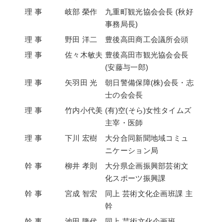
理 事
岐部 榮作
九重町観光協会会長 (秋好
事務局長)
理 事
野田 洋二
豊後高田商工会議所会頭
理 事
佐々木敏夫
豊後高田市観光協会会長
(安藤与一郎)
理 事
矢羽田 光
朝日警備保障(株)会長・志
士の会会長
理 事
竹内小代美
(有)空(そら)女性タイムズ
主宰・医師
理 事
下川 宏樹
大分合同新聞地域コミュ
ニケーション局
幹 事
柳井 孝則
大分県企画振興部芸術文
化スポーツ振興課
幹 事
宮成 智宏
同上 芸術文化企画班課 主
幹
幹 事
池田 隆代
同上 芸術文化企画班